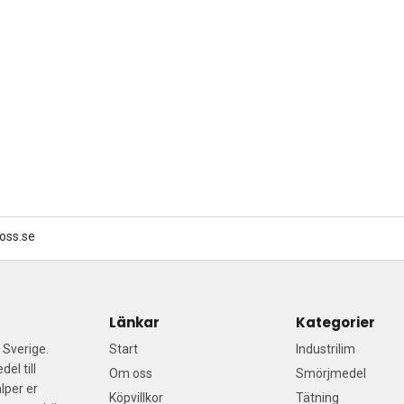
oss.se
Länkar
Kategorier
a Sverige.
Start
Industrilim
el till
Om oss
Smörjmedel
lper er
Köpvillkor
Tätning