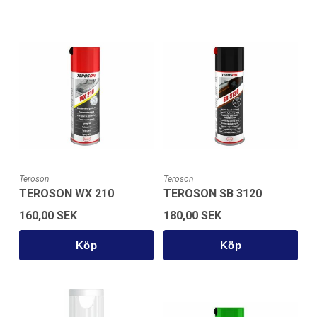
Teroson
Teroson
TEROSON WX 210
TEROSON SB 3120
160,00 SEK
180,00 SEK
Köp
Köp